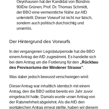
Oeynhausen hat der Kandidat von Bündnis
90/Die Grünen, Prof. Dr. Thomas Schmidt,
der BBO eine vermeintliche Nähe zur AfD
unterstellt. Dieser Vorwurf ist nicht nur falsch,
sondern auch politisch durchsichtig und
unseriös.
Der Hintergrund des Vorwurfs
In der vergangenen Legislaturperiode hat die BBO
einem Antrag der AfD zugestimmt. Es handelte sich
bei dem Antrag um die Forderung für den
„Rückbau
des Provisoriums der Mindener Strasse“
.
Was dabei jedoch bewusst verschwiegen wird:
Dieser Antrag war inhaltlich identisch mit einem
Antrag, den die BBO selbst bereits ein Jahr zuvor
eingebracht hatte. Damals wurde unser Antrag von
der Ratsmehrheit abgelehnt. Als die AfD den
wortgleichen Antrag erneut stellte, haben wir diesem